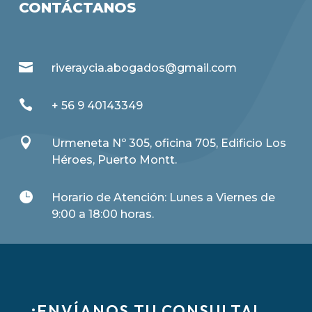
CONTÁCTANOS

riveraycia.abogados@gmail.com

+ 56 9 40143349

Urmeneta Nº 305, oficina 705, Edificio Los
Héroes, Puerto Montt.

Horario de Atención: Lunes a Viernes de
9:00 a 18:00 horas.
¡ENVÍANOS TU CONSULTA!