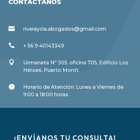
CONTÁCTANOS

riveraycia.abogados@gmail.com

+ 56 9 40143349

Urmeneta Nº 305, oficina 705, Edificio Los
Héroes, Puerto Montt.

Horario de Atención: Lunes a Viernes de
9:00 a 18:00 horas.
¡ENVÍANOS TU CONSULTA!