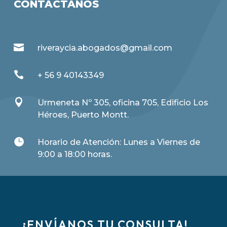
CONTÁCTANOS

riveraycia.abogados@gmail.com

+ 56 9 40143349

Urmeneta Nº 305, oficina 705, Edificio Los
Héroes, Puerto Montt.

Horario de Atención: Lunes a Viernes de
9:00 a 18:00 horas.
¡ENVÍANOS TU CONSULTA!