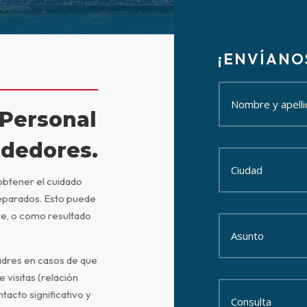
¡ENVÍANO
Personal
ededores.
obtener el cuidado
separados. Esto puede
re, o como resultado
dres en casos de que
 visitas (relación
tacto significativo y