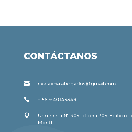
CONTÁCTANOS

riveraycia.abogados@gmail.com

+ 56 9 40143349

Urmeneta Nº 305, oficina 705, Edificio 
Montt.